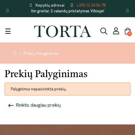
Kepyklų adresai
+370 12 34 56 78
Itin greitai: 2 valandų pristatymas Vilniuje!
Toggle
☰
0
navigation
Prekių Palyginimas
Prekių Palyginimas
Palyginimui nepasirinkta prekių.
Rinktis daugiau prekių
