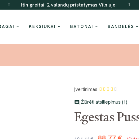
Itin greitai: 2 valandų pristatymas Vilniuje!
RAGAI
KEKSIUKAI
BATONAI
BANDELĖS
Įvertinimas
Žiūrėti atsiliepimus (
1
)

Egestas Pus
88,77 €