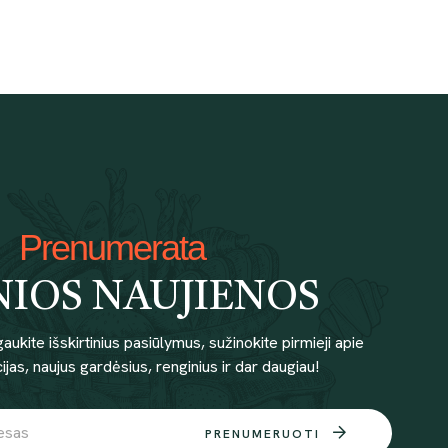
Prenumerata
NIOS NAUJIENOS
gaukite išskirtinius pasiūlymus, sužinokite pirmieji apie
jas, naujus gardėsius, renginius ir dar daugiau!
PRENUMERUOTI