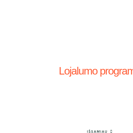
Lojalumo progra
IŠTIKIMI PIRK
PERKA PIGIA
Kiekvieną kartą perkant kaupiasi lojalumo taškai, kuriuos gali
IŠSAMIAU