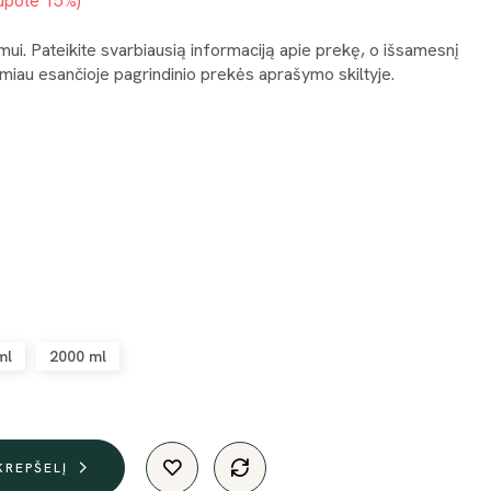
upote 15%
i. Pateikite svarbiausią informaciją apie prekę, o išsamesnį
iau esančioje pagrindinio prekės aprašymo skiltyje.
i
ml
2000 ml
 KREPŠELĮ