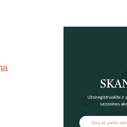
ma
ĖJAI
SKA
U!
Užsiregistruokite ir 
sezonines akci
te išleisti Torta pirkiniams.