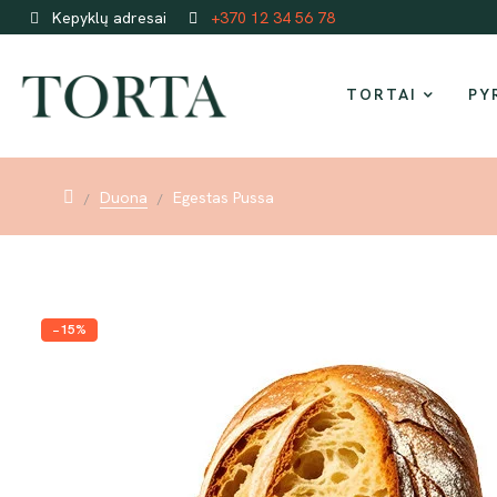
Pristatymas Lietuvoje per 1-2 darbo dienas!
Kepyklų adresai
+370 12 34 56 78
TORTAI
PY
Duona
Egestas Pussa
−15%