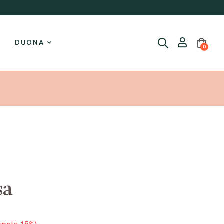
Naujiena: Braškiniai keksiukai su džemu!
DUONA
0
sa