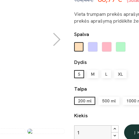
104,44 €
Suta
Vieta trumpam prekės aprašymu
prekės aprašymą pridėkite žem
Spalva
Mėlyna
Rausva
Šviesia
Persikinė
žalia
Dydis
S
M
L
XL
Talpa
200 ml
500 ml
1000 
Kiekis
Į